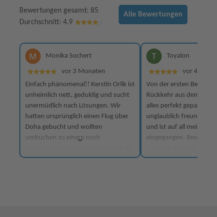
Bewertungen gesamt: 85
Alle Bewertungen
Durchschnitt: 4.9
Monika Sochert
Toyalon
vor 3 Monaten
vor 4 Mona
Einfach phänomenal!! Kerstin Orlik ist
Von der ersten Beratung 
unheimlich nett, geduldig und sucht
Rückkehr aus dem Urlau
unermüdlich nach Lösungen. Wir
alles perfekt gepasst. D
hatten ursprünglich einen Flug über
unglaublich freundlich,
Doha gebucht und wollten
und ist auf all meine W
umbuchen zu einem noch
eingegangen. Besonders
einigermaßen annehmbaren Preis. Es
hat mich die individuelle
ging wirklich tagelang zur Sache, viele
hatte das Gefühl, dass 
Telefonate mit uns und des öfteren
maßgeschneidert wurde.
hängend in der Warteschleife von
definitiv wieder hier bu
TUI. Aber sie hat nicht aufgegeben.
kann das Reisebüro une
Jetzt können wir dank Kerstin unsere
weiterempfehlen.
Reise antreten. Viele Dank liebe