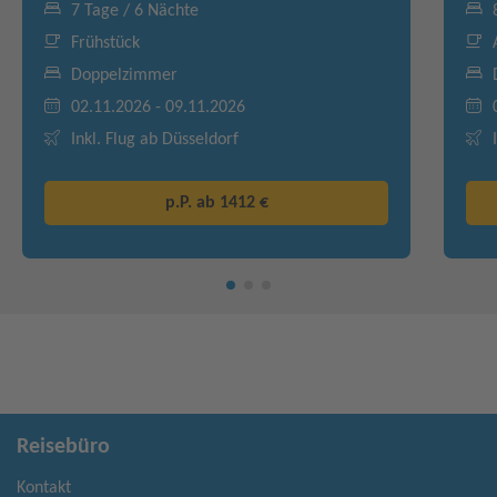
7 Tage / 6 Nächte
Frühstück
Doppelzimmer
02.11.2026 - 09.11.2026
Inkl. Flug ab Düsseldorf
p.P. ab
1412 €
Reisebüro
Kontakt