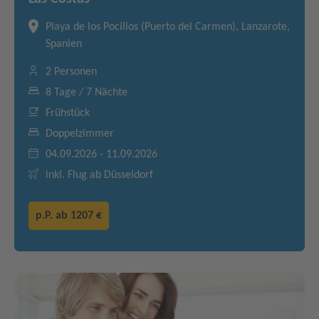
Playa de los Pocillos (Puerto del Carmen), Lanzarote,
Spanien
2 Personen
8 Tage / 7 Nächte
Frühstück
Doppelzimmer
04.09.2026 - 11.09.2026
inkl. Flug ab Düsseldorf
p.P. ab
1207 €