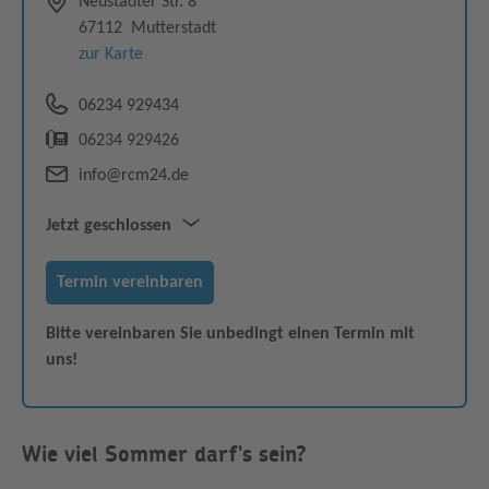
Neustadter Str. 8
67112
Mutterstadt
zur Karte
06234 929434
06234 929426
info@rcm24.de
Jetzt geschlossen
Mo–Fr
09:30–12:30
Termin vereinbaren
Mo–Di & Do–Fr
14:30–18:00
Bitte vereinbaren Sie unbedingt einen Termin mit
uns!
Wie viel Sommer darf's sein?