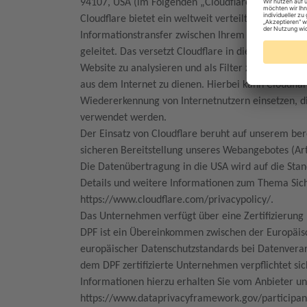
94107, USA (im Folgenden „Cloudflare”).
Cloudflare bietet ein weltweit verteiltes Content 
Informationstransfer zwischen Ihrem Browser und
geleitet. Das versetzt Cloudflare in die Lage, de
Website zu analysieren und als Filter zwischen un
aus dem Internet zu dienen. Hierbei kann Cloudfla
Wiedererkennung von Internetnutzern einsetzen, d
verwendet werden.
Der Einsatz von Cloudflare beruht auf unserem ber
sicheren Bereitstellung unseres Webangebotes (Art.
Die Datenübertragung in die USA wird auf die Sta
Details und weitere Informationen zum Thema Siche
https://www.cloudflare.com/privacypolicy/.
Das Unternehmen verfügt über eine Zertifizierun
DPF ist ein Übereinkommen zwischen der Europäis
europäischer Datenschutzstandards bei Datenverar
dem DPF zertifizierte Unternehmen verpflichtet si
Informationen hierzu erhalten Sie vom Anbieter u
https://www.dataprivacyframework.gov/participa