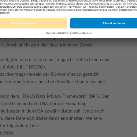
Delivery Network mit DNS an. Dabei wird technisch der
 unserer Website über das Netzwerk von Cloudflare
n Datenverkehr zwischen Ihrem Browser und unserer
seren Servern und potenziell bösartigem Datenverkehr
re auch Cookies oder sonstige Technologien zur
ie jedoch allein zum hier beschriebenen Zweck
echtigten Interesse an einer möglichst fehlerfreien und
 6 Abs. 1 lit. f DSGVO).
ndardvertragsklauseln der EU-Kommission gestützt.
rheit und Datenschutz bei Cloudflare finden Sie hier:
g nach dem „EU-US Data Privacy Framework“ (DPF). Der
chen Union und den USA, der die Einhaltung
beitungen in den USA gewährleisten soll. Jedes nach
ch, diese Datenschutzstandards einzuhalten. Weitere
nter folgendem Link:
nt/5666.