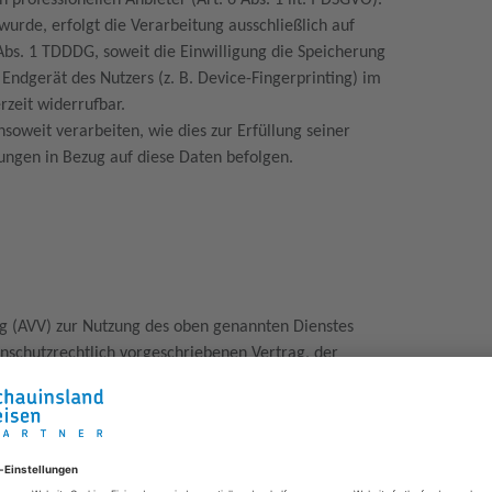
 professionellen Anbieter (Art. 6 Abs. 1 lit. f DSGVO).
wurde, erfolgt die Verarbeitung ausschließlich auf
 Abs. 1 TDDDG, soweit die Einwilligung die Speicherung
 Endgerät des Nutzers (z. B. Device-Fingerprinting) im
rzeit widerrufbar.
soweit verarbeiten, wie dies zur Erfüllung seiner
sungen in Bezug auf diese Daten befolgen.
ng (AVV) zur Nutzung des oben genannten Dienstes
enschutzrechtlich vorgeschriebenen Vertrag, der
n Daten unserer Websitebesucher nur nach unseren
eitet
ie Cloudflare Inc., 101 Townsend St., San Francisco, CA