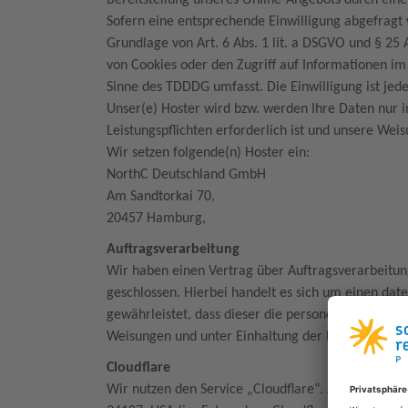
Bereitstellung unseres Online-Angebots durch einen
Sofern eine entsprechende Einwilligung abgefragt 
Grundlage von Art. 6 Abs. 1 lit. a DSGVO und § 25
von Cookies oder den Zugriff auf Informationen im
Sinne des TDDDG umfasst. Die Einwilligung ist jede
Unser(e) Hoster wird bzw. werden Ihre Daten nur in
Leistungspflichten erforderlich ist und unsere Wei
Wir setzen folgende(n) Hoster ein:
NorthC Deutschland GmbH
Am Sandtorkai 70,
20457 Hamburg,
Auftragsverarbeitung
Wir haben einen Vertrag über Auftragsverarbeitu
geschlossen. Hierbei handelt es sich um einen dat
gewährleistet, dass dieser die personenbezogene
Weisungen und unter Einhaltung der DSGVO verarb
Cloudflare
Wir nutzen den Service „Cloudflare“. Anbieter ist d