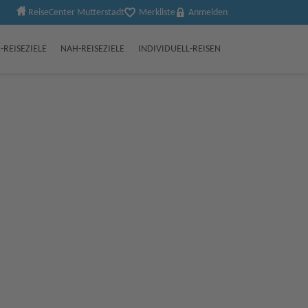
ReiseCenter Mutterstadt
Merkliste
Anmelden
-REISEZIELE
NAH-REISEZIELE
INDIVIDUELL-REISEN